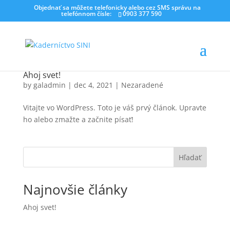
Objednať sa môžete telefonicky alebo cez SMS správu na
telefónnom čísle:
0903 377 590
Ahoj svet!
by
galadmin
|
dec 4, 2021
|
Nezaradené
Vitajte vo WordPress. Toto je váš prvý článok. Upravte
ho alebo zmažte a začnite písať!
Hľadať
Najnovšie články
Ahoj svet!